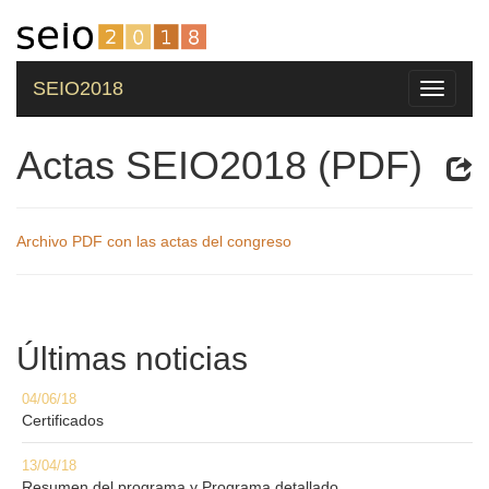
SEIO2018
Toggle
navigati
Actas SEIO2018 (PDF)
Archivo PDF con las actas del congreso
Últimas noticias
04/06/18
Certificados
13/04/18
Resumen del programa y Programa detallado